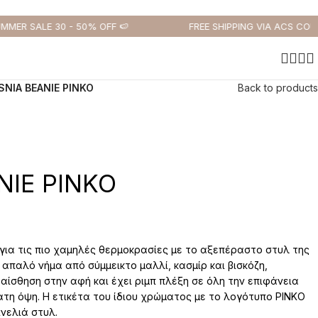
ER SALE 30 - 50% OFF 🍉
FREE SHIPPING VIA ACS COURIE
SNIA BEANIE PINKO
Back to products
NIE PINKO
 για τις πιο χαμηλές θερμοκρασίες με το αξεπέραστο στυλ της
απαλό νήμα από σύμμεικτο μαλλί, κασμίρ και βισκόζη,
αίσθηση στην αφή και έχει ριμπ πλέξη σε όλη την επιφάνεια
ατη όψη. Η ετικέτα του ίδιου χρώματος με το λογότυπο PINKO
ινελιά στυλ.