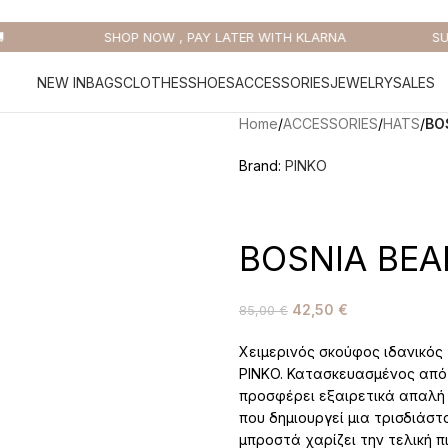
SHOP NOW , PAY LATER WITH KLARNA
SUMM
NEW IN
BAGS
CLOTHES
SHOES
ACCESSORIES
JEWELRY
SALES
Home
/
ACCESSORIES
/
HATS
/
BO
Brand:
PINKO
BOSNIA BEA
42,50
€
85,00
€
Χειμερινός σκούφος ιδανικός
PINKO. Κατασκευασμένος από 
προσφέρει εξαιρετικά απαλή 
που δημιουργεί μια τρισδιάστ
μπροστά χαρίζει την τελική π