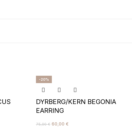
-20%
CUS
DYRBERG/KERN BEGONIA
EARRING
60,00
€
75,00
€