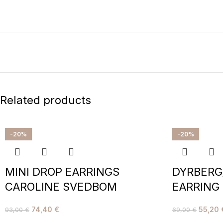
Related products
-20%
-20%
MINI DROP EARRINGS
DYRBERG
CAROLINE SVEDBOM
EARRING
74,40
€
55,20
93,00
€
69,00
€