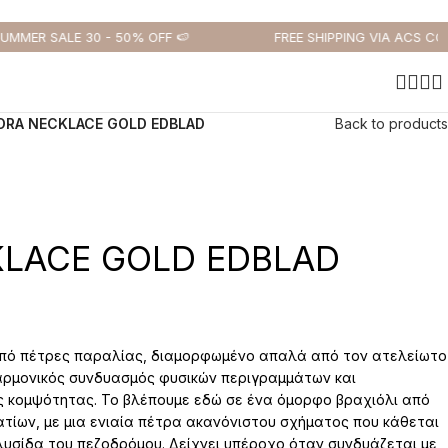
MMER SALE 30 - 50% OFF 🍉
FREE SHIPPING VIA ACS COUR
ORA NECKLACE GOLD EDBLAD
Back to products
KLACE GOLD EDBLAD
 από πέτρες παραλίας, διαμορφωμένο απαλά από τον ατελείωτο
αρμονικός συνδυασμός φυσικών περιγραμμάτων και
ής κομψότητας. Το βλέπουμε εδώ σε ένα όμορφο βραχιόλι από
τίων, με μια ενιαία πέτρα ακανόνιστου σχήματος που κάθεται
λυσίδα του πεζοδρόμου. Δείχνει υπέροχο όταν συνδυάζεται με