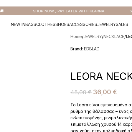
SHOP NOW , PAY LATER WITH KLARNA
SU
NEW IN
BAGS
CLOTHES
SHOES
ACCESSORIES
JEWELRY
SALES
Home
/
JEWELRY
/
NECKLACE
/
LE
Brand:
EDBLAD
LEORA NEC
36,00
€
45,00
€
Το Leora είναι εμπνευσμένο
ρυθμό της θάλασσας – ένας 
εκλεπτυσμένης, μινιμαλιστικ
επιμετάλλωση χρυσού 14 καρα
σαν γούρι στην πολυεδρική α