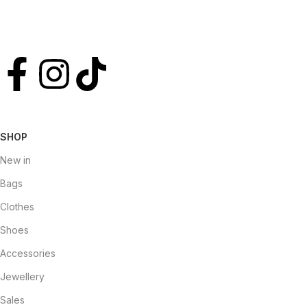
SHOP
New in
Bags
Clothes
Shoes
Accessories
Jewellery
Sales