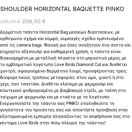
SHOULDER HORIZONTAL BAQUETTE PINKO
206,50
€
295,00
€
Δερμάτινη τσάντα Horizontal Bag μεσαίων διαστάσεων, με
ορθογώνιο σχήμα και κομψό, συμπαγές σχέδιο εμπνευσμένο
από τις camera bags. Ιδανική για όσες αναζητούν ένα άνετο και
εύχρηστο αξεσουάρ για καθημερινή χρήση, η τσάντα είναι
διακοσμημένη με μεταλλική πλακέτα στο μπροστινό μέρος με
το εμβληματικό λογότυπο Love Birds Diamond Cut και διαθέτει
χοντρό, αφαιρούμενο δερμάτινο λουρί, προσφέροντας τρεις
διαφορετικούς τρόπους μεταφοράς: στον ώμο, χιαστί ή στο
χέρι, σαν τσαντάκι. Διαθέτει κλείσιμο με φερμουάρ και
εσωτερικό φοδραρισμένο με βαμβακερό ντρίλι, με τσέπη στο
τοίχωμα με φερμουάρ και με ετικέτα με το λογότυπο.
Ενεργοποιήστε την τσάντα σας PINKO: επαληθεύστε τη
γνησιότητα του προϊόντος σας και αποκτήστε πρόσβαση στην
εξατομικευμένη εμπειρία πλησιάζοντας το smartphone σας στο
κέντημα Love Birds στην πίσω πλευρά της τσάντας!